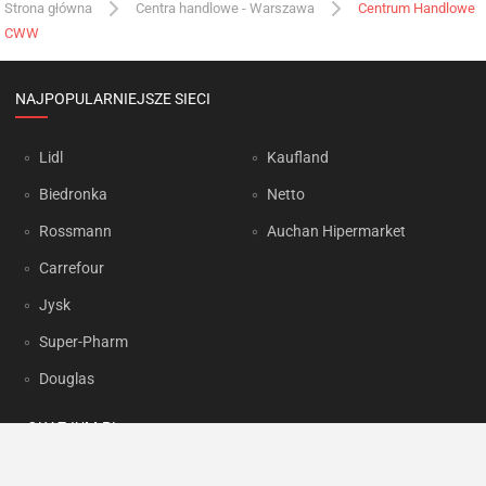
Strona główna
Centra handlowe - Warszawa
Centrum Handlowe
CWW
NAJPOPULARNIEJSZE SIECI
Lidl
Kaufland
Biedronka
Netto
Rossmann
Auchan Hipermarket
Carrefour
Jysk
Super-Pharm
Douglas
OKAZJUM.PL